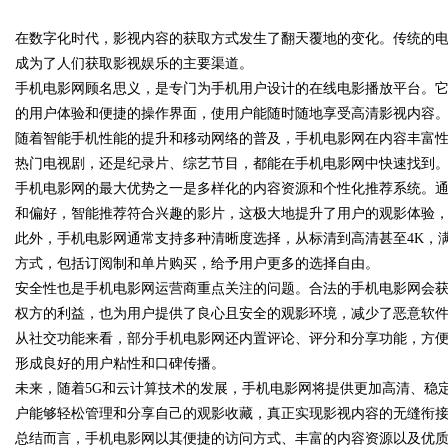
指南
在数字化时代，影视内容的获取方式发生了翻天覆地的变化。传统的
成为了人们获取影视娱乐的主要渠道。
手机电影网顾名思义，是专门为手机用户设计的在线电影播放平台。它不仅
的用户体验和便捷的操作界面，使用户能随时随地享受高清影视内容
随着智能手机性能的提升和移动网络的普及，手机电影网在内容丰富
uz
热门电视剧，还是纪录片、综艺节目，都能在手机电影网中快速找到
手机电影网的最大优势之一是多样化的内容资源和个性化推荐系统。
和偏好，智能推荐符合兴趣的影片，这极大地提升了用户的观影体验
此外，手机电影网通常支持多种清晰度选择，从标清到高清甚至4K，
方式，包括订阅制和单片购买，给予用户更多的选择自由。
安全性也是手机电影网运营商重点关注的问题。合法的手机电影网会
权方的利益，也为用户提供了良心且安全的观影环境，减少了恶意软
从社交功能来看，部分手机电影网还内置评论、评分和分享功能，方
!
形成良好的用户粘性和口碑传播。
未来，随着5G和云计算技术的发展，手机电影网将提供更加高清、稳
户能够轻松管理和分享自己的观影收藏，真正实现影视内容的无缝衔
总结而言，手机电影网以其便捷的访问方式、丰富的内容资源以及优