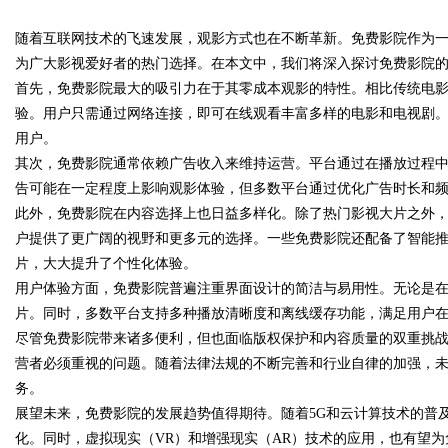
随着互联网技术的飞速发展，观影方式也在不断革新。免费影院作为
的在线宝库
为广大影视爱好者的热门选择。在本文中，我们将深入探讨免费影院
首先，免费影院最大的吸引力在于其零成本观影的特性。相比传统电
验。用户只需通过网络连接，即可在线观看丰富多样的电影和电视剧
用户。
uz
其次，免费影院通常依赖广告收入来维持运营。平台通过在播放过程
告可能在一定程度上影响观影体验，但多数平台通过优化广告时长和
此外，免费影院在内容选择上也日益多样化。除了热门影视大片之外
户提供了更广阔的视野和更多元的选择。一些免费影院还配备了智能
片，大大提升了个性化体验。
用户体验方面，免费影院普遍注重界面设计的简洁与易用性。无论是
片。同时，多数平台支持多种播放清晰度和离线缓存功能，满足用户
尽管免费影院带来诸多便利，但也面临版权保护和内容质量的双重挑
!
营者必须重视的问题。随着法律法规的不断完善和行业自律的加强，
务。
展望未来，免费影院的发展趋势值得期待。随着5G和云计算技术的普
化。同时，虚拟现实（VR）和增强现实（AR）技术的应用，也有望