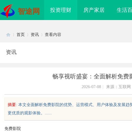
投资理财
房产家居
生活
智途网
首页
资讯
查看内容
资讯
Di
›
›
›
畅享视听盛宴：全面解析免费
2026-07-08
|
来源：互联网
摘要
: 本文全面解析免费影院的优势、运营模式、用户体验及发展
更优质的观影体验。......
sc
免费影院
影视：打造优质观影体
深入解析八哥电影网：丰富影视