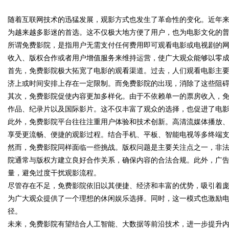
解析
随着互联网技术的迅猛发展，观影方式也发生了革命性的变化。近年
究竟藏着哪些行业秘诀？
为越来越多影迷的首选。这不仅极大地方便了用户，也为电影文化的
所谓免费影院，是指用户无需支付任何费用即可观看电影或电视剧的
收入、版权合作或者用户增值服务来维持运营，使广大观众能够以零
首先，免费影院极大拓宽了电影的观看渠道。过去，人们观看电影主
uz
济上或时间安排上存在一定限制。而免费影院的出现，消除了这些阻
其次，免费影院促使内容更加多样化。由于不依赖单一的票房收入，
作品、纪录片以及国际影片。这不仅丰富了观众的选择，也促进了电
此外，免费影院平台往往注重用户体验和技术创新。高清流媒体播放
享受更流畅、便捷的观影过程。结合手机、平板、智能电视等多终端
然而，免费影院同样面临一些挑战。版权问题是主要关注点之一，非
院通常与版权方建立良好合作关系，确保内容的合法合规。此外，广
量，避免过度干扰观影流程。
!
尽管存在不足，免费影院依旧以其便捷、经济和丰富的优势，吸引着
为广大观众提供了一个理想的休闲娱乐选择。同时，这一模式也激励
径。
未来，免费影院有望结合人工智能、大数据等前沿技术，进一步提升内