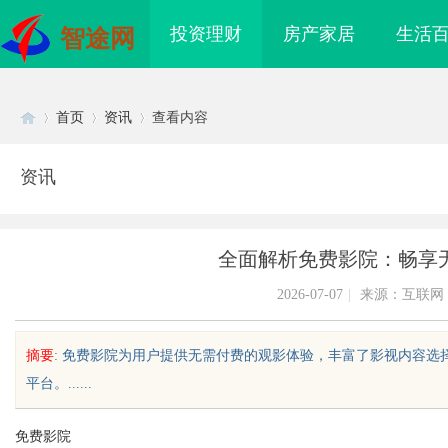
投资理财
房产家居
生活
智途网
首页
资讯
查看内容
资讯
Di
›
›
›
全面解析免费影院：畅享
2026-07-07
|
来源：互联网
摘要
: 免费影院为用户提供无需付费的观影体验，丰富了影视内容
平台。......
sc
免费影院
拉”的轻卡推荐：3款承
揭秘！专业充电桩项目软件开发