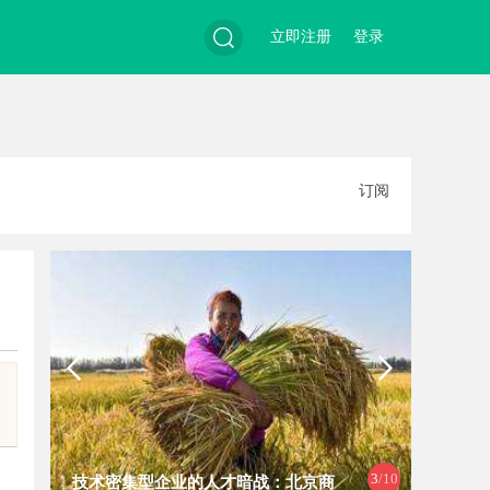
立即注册
登录
搜
订阅
索
4
/10
战：北京商
揭秘哈尔滨私家侦探行业的现状与发