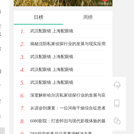
越
技术走”的
展趋势
日榜
周榜
家
1.
武汉配眼镜 上海配眼镜
成
2.
揭秘沈阳私家侦探行业的发展与现实应用
踪
3.
，
武汉配眼镜 上海配眼镜
4.
武汉配眼镜 上海配眼镜
到
5.
武汉配眼镜 上海配眼镜
富
6.
深度解析哈尔滨私家侦探行业的发展与应
安
7.
用现状
从误诊到康复：一位河南干燥综合征患者
味
8.
的艰辛求医路
6080影院：打造怀旧与现代影视体验的最
佳选择
DIY组装机售后注意事项解决方案