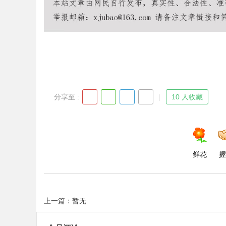
Bo
分享至 :
10 人收藏
ar
鲜花
握
上一篇：暂无