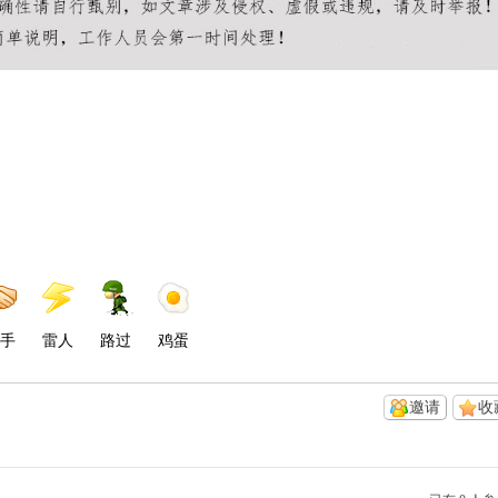
手
雷人
路过
鸡蛋
邀请
收