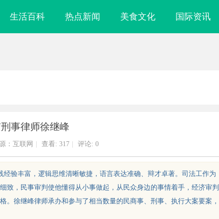
生活百科
热点新闻
美食文化
国际资讯
京刑事律师徐继峰
源：互联网
|
查看:
317
|
评论: 0
实践经验丰富，逻辑思维清晰敏捷，语言表达准确、辩才卓著。司法工作为
细致，民事审判使他懂得从小事做起，从民众身边的事情着手，经济审判
格。徐继峰律师承办和参与了相当数量的民商事、刑事、执行大案要案，
业背后的故事与
新款手持式激光清洗机：高效清洁的