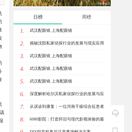
业秘密律师如何守住“人带技术走”的
展趋势
法
日榜
周榜
的
底线
量
1.
武汉配眼镜 上海配眼镜
设
2.
揭秘沈阳私家侦探行业的发展与现实应用
物
3.
武汉配眼镜 上海配眼镜
的
4.
武汉配眼镜 上海配眼镜
务
业
5.
武汉配眼镜 上海配眼镜
6.
深度解析哈尔滨私家侦探行业的发展与应
统
7.
用现状
从误诊到康复：一位河南干燥综合征患者
该
8.
的艰辛求医路
6080影院：打造怀旧与现代影视体验的最
报
佳选择
DIY组装机售后注意事项解决方案