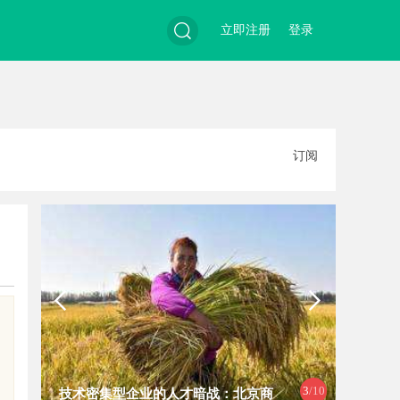
立即注册
登录
搜
订阅
索
3
/10
技术密集型企业的人才暗战：北京商
揭秘哈