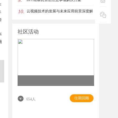
9.
作
10.
云视频技术的发展与未来应用前景深度解
丰
合
析
社区活动
本
融
往期回顾
654人