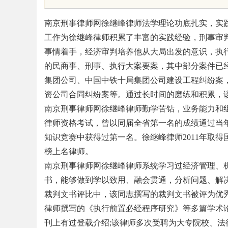
战
服务价值
南京刑事律师网徐继峰律师法学理论功底扎实，实
工作为徐继峰律师积累了丰富的实践经验，刑事审
事情着手，经济审判培养他从大局出发的意识，执
的民商事、刑事、执行大案要案，其中部分案件已
uz
集团公司、中国中铁十局集团公司建设工程纠纷案
资公司合同纠纷案等。通过长时间的磨练和积累，
南京刑事律师网徐继峰律师勤学苦钻，业务能力和
律师资格考试，曾以同届全省第一名的成绩通过当
知识竞赛中获得过第一名。徐继峰律师2011年取得
榜上名律师。
南京刑事律师网徐继峰律师系统学习过经济管理、
书，能够做到学以致用、融会贯通，分析问题、解
!
裁判文书评比中，该同志撰写的裁判文书被评为优秀
律师撰写的《执行前置必经程序研究》等多篇学术
刊上有过登载介绍;该律师多次受聘为大专院校、