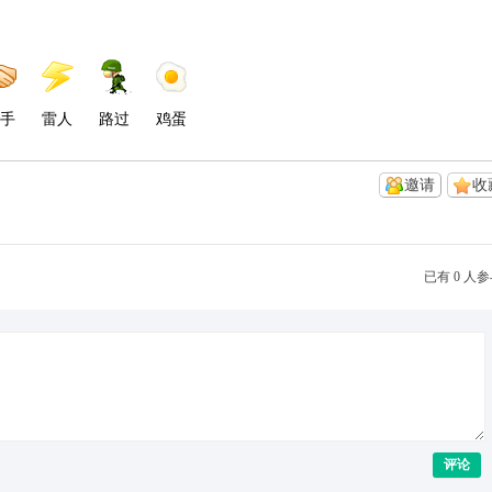
手
雷人
路过
鸡蛋
邀请
收
已有 0 人
评论