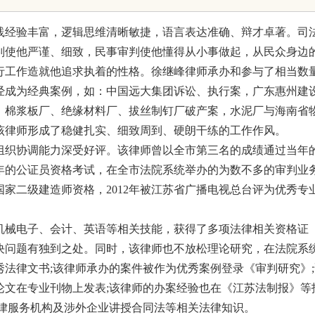
新时代
践经验丰富，逻辑思维清晰敏捷，语言表达准确、辩才卓著。司
判使他严谨、细致，民事审判使他懂得从小事做起，从民众身边
行工作造就他追求执着的性格。徐继峰律师承办和参与了相当数
经成为经典案例，如：中国远大集团诉讼、执行案，广东惠州建
，棉浆板厂、绝缘材料厂、拔丝制钉厂破产案，水泥厂与海南省
该律师形成了稳健扎实、细致周到、硬朗干练的工作作风。
组织协调能力深受好评。该律师曾以全市第三名的成绩通过当年
年的公证员资格考试，在全市法院系统举办的为数不多的审判业
国家二级建造师资格，2012年被江苏省广播电视总台评为优秀专
机械电子、会计、英语等相关技能，获得了多项法律相关资格证
决问题有独到之处。同时，该律师也不放松理论研究，在法院系
法律文书;该律师承办的案件被作为优秀案例登录《审判研究》;
论文在专业刊物上发表;该律师的办案经验也在《江苏法制报》等
法律服务机构及涉外企业讲授合同法等相关法律知识。