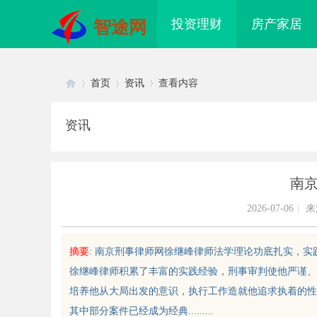
投资理财
房产家居
智途网
首页
资讯
查看内容
资讯
Di
›
›
›
南
2026-07-06
|
来
摘要
: 南京刑事律师网徐继峰律师法学理论功底扎实，
徐继峰律师积累了丰富的实践经验，刑事审判使他严谨、
sc
培养他从大局出发的意识，执行工作造就他追求执着的性
其中部分案件已经成为经典.........
秘成都私家侦探的职业魅力与现实
揭秘厦门私家侦探行