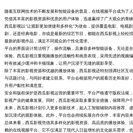
随着互联网技术的不断发展和智能设备的普及，在线视频平台成为了
新时代
凭借其丰富的影视资源和优质的用户体验，迅速赢得了广大观众的青
西瓜影视以“让观影更加便捷和多样化”为使命，提供覆盖电影、电视
剧，还是经典电影，亦或是最新的综艺节目，都能在西瓜影视上轻松
最新的影视作品，满足不同观众的个性化需求。
uz
平台的界面设计简洁明了，操作流畅，且兼容多种智能设备，无论是
体验。西瓜影视注重视频播放的流畅性和画质表现，采用先进的视频
时有效减少缓冲和卡顿现象，让用户沉浸于无缝的观影享受。
除了丰富的影视资源和优越的播放体验，西瓜影视还特别强调社区互
与话题讨论，与同好者建立联系。平台会根据用户的观看历史和喜好
升用户黏性和满意度。
安全和版权保护是西瓜影视运营的重要环节。平台严格遵守版权法规
影视产业的健康发展。同时，西瓜影视采取多重安全措施，保障用户
!
未来，西瓜影视计划引入更多创新技术，如人工智能辅助内容推荐、虚
加沉浸式的观影体验。此外，平台也会持续拓展合作伙伴，丰富内容
总体来看，西瓜影视凭借其多样化的影视资源、高品质的播放体验、
赖的在线视频平台。它不仅满足了现代人日益增长的文化娱乐需求，