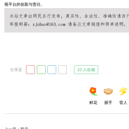
视平台的创新与责任。
Bo
分享至 :
10 人收藏
ar
鲜花
握手
雷人