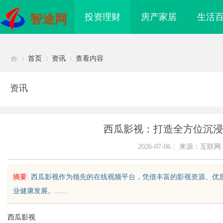
投资理财
房产家居
生活
智途网
首页
资讯
查看内容
资讯
Di
›
›
›
西瓜影视：打造全方位沉浸
2026-07-06
|
来源：互联网
摘要
: 西瓜影视作为领先的在线视频平台，凭借丰富的影视资源、
业健康发展。......
sc
西瓜影视
侦探行业背后的故事与
新款手持式激光清洗机：高效清