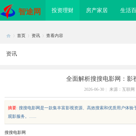
投资理财
房产家居
生活
智途网
首页
资讯
查看内容
资讯
Di
›
›
›
全面解析搜搜电影网：影
2026-06-30
|
来源：互联网
摘要
: 搜搜电影网是一款集丰富影视资源、高效搜索和优质用户体
观影服务。......
sc
搜搜电影网
& 医院护工、老人陪护
武汉配眼镜 上海配眼镜