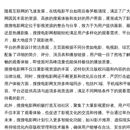
指南
随着互联网的飞速发展，在线电影平台如雨后春笋般涌现，满足了广
网因其丰富的资源、高效的搜索体验和友好的用户界面，逐渐成为了
搜搜电影网定位于影视资源的整合与分享，致力于为用户提供最新、
还是热播剧集，搜搜电影网都能轻松满足用户多样化的观看需求。平
片，极大地提升了观影效率。
uz
平台的界面设计简洁美观，主页面根据不同分类如电影、电视剧、综
配备了详细的简介、评分、演员表和播放链接，用户能一目了然地了
畅的观看体验，即使面对高峰流量也能保持极佳的播放质量。
搜搜电影网不仅注重影视资源的丰富，还特别关注版权问题和内容的
法律法规。同时，搜搜电影网还不断更新和优化后台技术，严厉打击
用户体验方面，搜搜电影网支持多终端同步，包括PC端、手机端和平
容。平台还提供高清与超清多画质选择，满足不同网络条件下的观看
待看的影片。
!
此外，搜搜电影网积极打造互动社区，聚集了大量影视爱好者。用户
不仅丰富了观看体验，也促进了影视文化的交流和传播。平台通过举
未来，搜搜电影网计划引入更多智能化功能，如AI影片推荐、虚拟现
将持续优化内容版权管理和技术服务，确保用户能够在合法、安全的