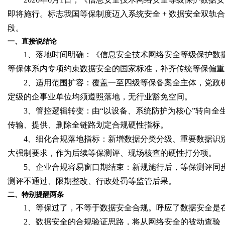
即将施行。标志我国等保制度迈入系统安全
+
数据安全双轨合
段。
一、直接说结论
Bo
1
、落地时间明确：《信息安全技术网络安全等级保护数
等保体系内专项约束数据安全的国家标准，补齐传统等保偏重
2
、适用范围扩容：覆盖一至四级等保备案全主体，党政
定级的企事业单位均须遵照落地，无行业豁免空间。
3
、管控逻辑转变：由“以设备、系统防护为核心”转向全
传输、提供、删除全链路划定合规硬性指标。
4
、细化合规落地指标：新增数据分类分级、重要数据识
大强制要求，作为后续等保测评、现场核查的硬性打分项。
ar
5
、企业合规容易窗口期结束：新规施行后，等保测评同
测评不通过、限期整改、行政处罚等监管后果。
二、特别提醒两条
1
、等保过了，不等于数据安全合规。呼应了数据安全是
2
、数据安全的合规验证思路，将从网络安全的被动查验