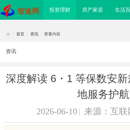
投资理财
房产家居
生活
智途网
首页
资讯
查看内容
资讯
Di
›
›
›
深度解读 6・1 等保数安
地服务护航
2026-06-10
|
来源：互联
sc
侦探行业背后的故事与
新款手持式激光清洗机：高效清