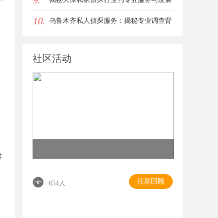
9.
10.
趋势
乌鲁木齐私人侦探服务：揭秘专业调查背
后的故事与应用
社区活动
排
往期回顾
654人
。