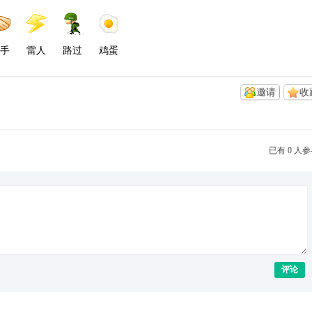
手
雷人
路过
鸡蛋
邀请
收
已有 0 人
评论