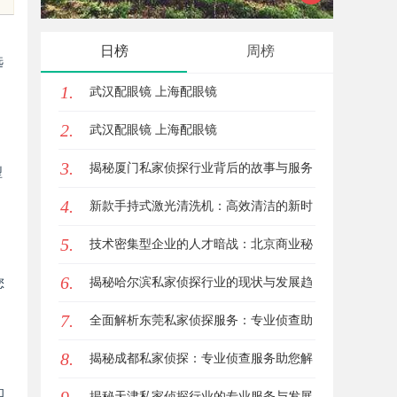
的创新典范
，
日榜
周榜
选
1.
武汉配眼镜 上海配眼镜
2.
武汉配眼镜 上海配眼镜
3.
揭秘厦门私家侦探行业背后的故事与服务
型
4.
价值
新款手持式激光清洗机：高效清洁的新时
5.
代
技术密集型企业的人才暗战：北京商业秘
6.
密律师如何守住“人带技术走”的底线
揭秘哈尔滨私家侦探行业的现状与发展趋
您
7.
势
全面解析东莞私家侦探服务：专业侦查助
8.
您解决各种疑难问题
揭秘成都私家侦探：专业侦查服务助您解
和
心中疑惑
揭秘天津私家侦探行业的专业服务与发展