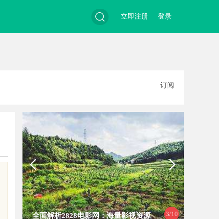
立即注册
登录
搜
订阅
索
4
/10
麻花影视：打造中国喜剧影视新高地
武汉配