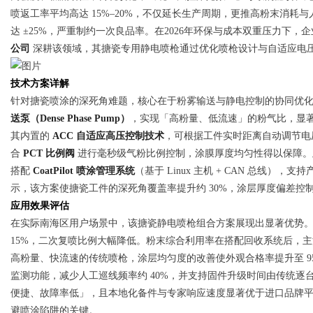
喷返工率平均高达 15%–20%，不仅延长生产周期，更推高粉末消
达 ±25%，严重制约一次良品率。在2026年环保与成本双重压力下
公司
深耕该领域，其搪瓷专用静电喷枪通过优化喷枪设计与自适应电
Bo
技术方案详解
针对搪瓷喷涂的深死角难题，核心在于粉雾输送与静电控制的协同优
送泵（Dense Phase Pump）
，实现「高粉量、低流速」的粉气比，显
其内置的
ACC 自适应高压控制技术
，可根据工件实时距离自动调节电
合
PCT 比例阀
进行毫秒级气粉比例控制，涂膜厚度均匀性得以保障
搭配
CoatPilot 喷涂管理系统
（基于 Linux 主机 + CAN 总线），
示，该方案使搪瓷工件的深死角覆盖率提升约 30%，涂层厚度偏差控制
应用效果评估
ar
在实际南海区用户场景中，该搪瓷静电喷枪组合方案展现出显著优势。通过
15%，二次复喷比例大幅降低。粉末综合利用率在搭配回收系统后，主流
高粉量、快流速的传统喷枪，涂层均匀度的改善使外观合格率提升至 95% 
监测功能，减少人工巡线频率约 40%，并支持固件升级时间由传统逐台
便捷、故障率低」，且本地化备件与专家响应速度显著优于进口品牌平均
避喷涂陷阱的关键。