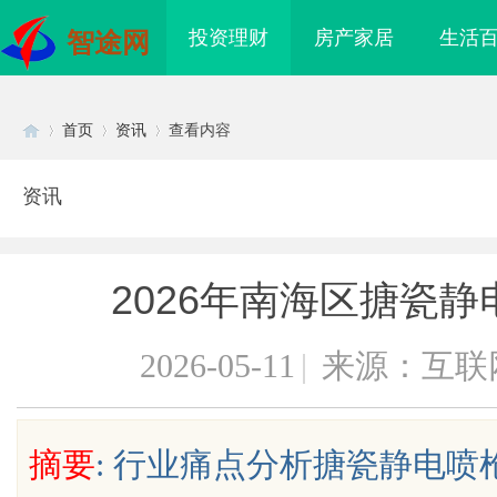
投资理财
房产家居
生活
智途网
首页
资讯
查看内容
资讯
Di
›
›
›
2026年南海区搪瓷
2026-05-11
|
来源：互联
sc
摘要
: 行业痛点分析搪瓷静电
& 医院护工、老人陪护
武汉配眼镜 上海配眼镜