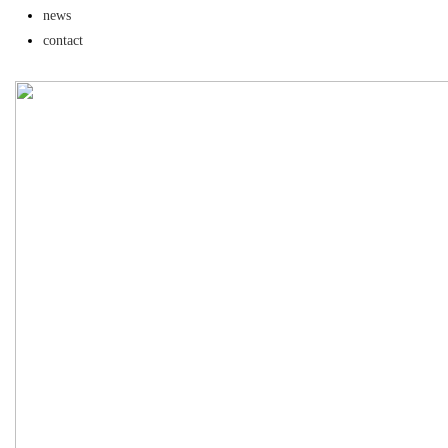
news
解析
究竟藏着哪些行业秘诀？
contact
uz
!