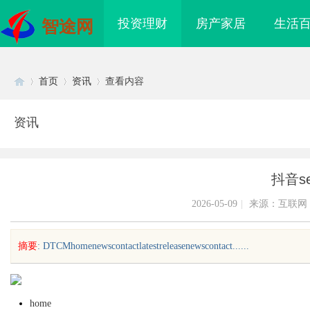
投资理财
房产家居
生活
智途网
首页
资讯
查看内容
资讯
Di
›
›
›
抖音s
2026-05-09
|
来源：互联网
摘要
: DTCMhomenewscontactlatestreleasenewscontact......
sc
home
拉”的轻卡推荐：3款承
揭秘！专业充电桩项目软件开发