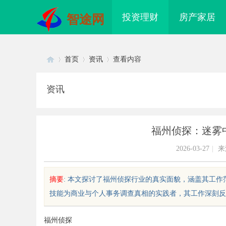
投资理财
房产家居
智途网
首页
资讯
查看内容
资讯
Di
›
›
›
福州侦探：迷雾
2026-03-27
|
来
摘要
: 本文探讨了福州侦探行业的真实面貌，涵盖其工
技能为商业与个人事务调查真相的实践者，其工作深刻反映了
sc
福州侦探
风影视：引领新时代影视娱乐新潮
贝净 AC 国际医疗