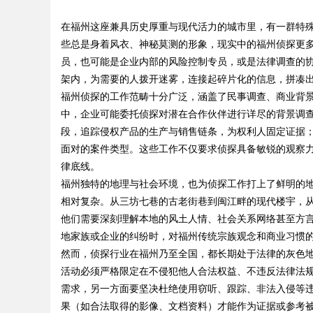
的创新平台
在福州这座兼具历史厚重与现代活力的城市里，有一群特
发体系全解析
些总是身着风衣、神秘莫测的形象，现实中的福州侦探更
员，也可能是企业内部的风险控制专员，或是法律调查的
架内，为需要的人拨开迷雾，连接起碎片化的信息，拼凑
福州侦探的工作范畴十分广泛，涵盖了民事调查、商业背
uz
中，企业可能委托侦探对潜在合作伙伴进行详尽的背景调
段，追踪侵权产品的生产与销售链条，为权利人固定证据
面对的案件类型。这些工作不仅要求侦探具备敏锐的观察
律底线。
福州独特的地理与社会环境，也为侦探工作打上了鲜明的
相对复杂。从三坊七巷的古老街巷到闽江畔的现代楼宇，
他们需要深刻理解本地的风土人情、社会关系网络甚至方
地家族或企业的纠纷时，对福州传统宗族观念和商业习惯
!
然而，侦探行业在福州乃至全国，都长期处于法律的灰色地
活动必须严格限定在不侵犯他人合法权益、不违反法律法
需求，另一方面要坚决杜绝使用窃听、跟踪、非法入侵等
果（如合法取得的影像、文档资料）才能作为证据或参考