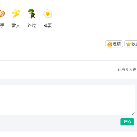
手
雷人
路过
鸡蛋
邀请
收
已有 0 人
评论