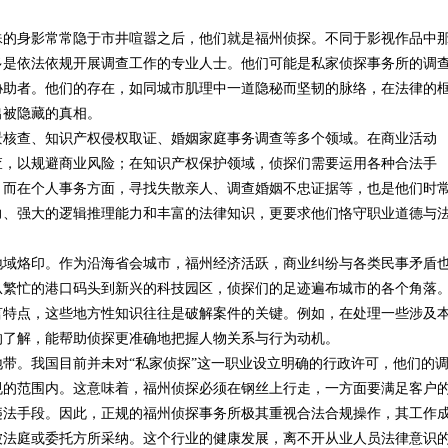
殊的身影常常隐于市井喧嚣之后，他们就是福州侦探。不同于影视作品中
多是依法依规开展调查工作的专业人士。他们可能是私家侦探事务所的调
协助者。他们的存在，如同城市肌理中一道隐秘而坚韧的脉络，在法律的
出被隐藏的真相。
景核查、知识产权侵权取证、婚姻家庭事务调查等多个领域。在商业活动
查，以规避商业风险；在知识产权保护领域，侦探们需要运用各种合法手
；而在个人事务方面，寻找失散亲人、调查婚姻不忠证据等，也是他们时
力、强大的逻辑推理能力和丰富的法律知识，更要求他们恪守职业道德与
地域烙印。作为沿海省会城市，福州经济活跃，商业纠纷与各类民事矛盾
从繁忙的港口码头到新兴的科技园区，侦探们的足迹遍布城市的各个角落
言特点，这些地方性知识往往是破解案件的关键。例如，在处理一些涉及
的了解，能帮助侦探更准确地把握人物关系与行为动机。
带。我国目前并未对“私家侦探”这一职业设立明确的行政许可，他们的
规的范围内。这意味着，福州侦探必须在钢丝上行走，一方面要满足客户
违法手段。因此，正规的福州侦探事务所极其重视合法合规操作，其工作
被法庭或委托方所采纳。这个行业的健康发展，离不开从业人员法律意识