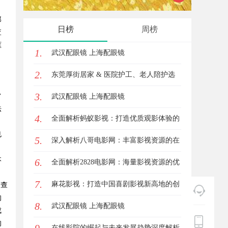
那
日榜
周榜
查
框
1.
武汉配眼镜 上海配眼镜
2.
东莞厚街居家 & 医院护工、老人陪护选
3.
常
购民生参考指南
武汉配眼镜 上海配眼镜
法
4.
全面解析蚂蚁影视：打造优质观影体验的
也
5.
新兴平台
深入解析八哥电影网：丰富影视资源的在
。
本
6.
线宝库
全面解析2828电影网：海量影视资源的优
7.
质观看平台
麻花影视：打造中国喜剧影视新高地的创
调查
的
8.
新典范
武汉配眼镜 上海配眼镜
成
的
在线影院的崛起与未来发展趋势深度解析