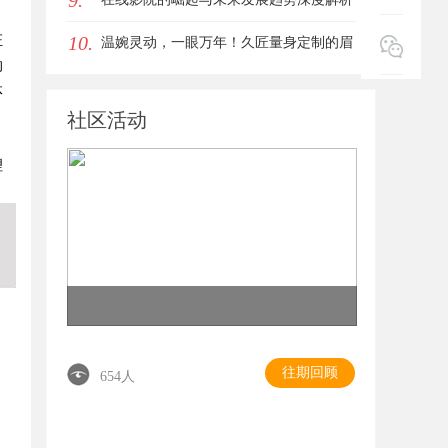
9.
10.
证
温婉灵动，一眼万年！久匠量身定制的眉
的
眼唇，才是你整张脸的点睛之笔！淡颜系
体
社区活动
女生的气质加分项
，
理
往期回顾
654人