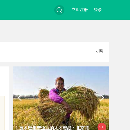
立即注册
登录
搜
订阅
索
3
/10
技术密集型企业的人才暗战：北京商
揭秘哈