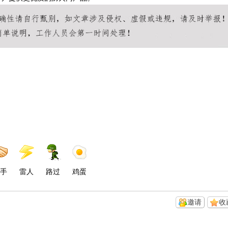
手
雷人
路过
鸡蛋
邀请
收