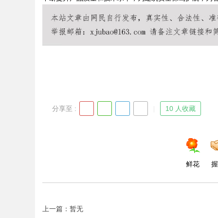
Bo
分享至 :
10 人收藏
ar
鲜花
握
上一篇：暂无