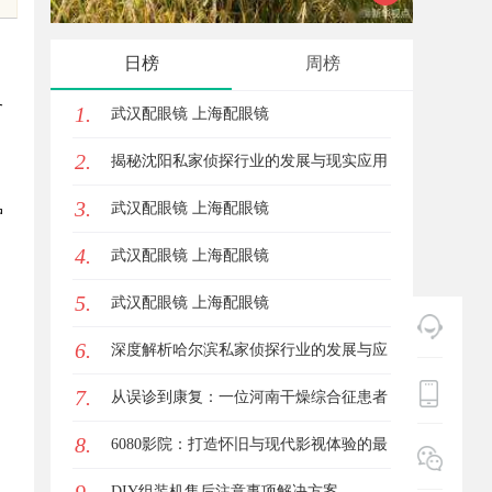
业秘密律师如何守住“人带技术走”的
展趋势
日榜
周榜
底线
各
1.
武汉配眼镜 上海配眼镜
2.
揭秘沈阳私家侦探行业的发展与现实应用
，
3.
武汉配眼镜 上海配眼镜
户
4.
武汉配眼镜 上海配眼镜
。
5.
武汉配眼镜 上海配眼镜
6.
深度解析哈尔滨私家侦探行业的发展与应
。
7.
用现状
从误诊到康复：一位河南干燥综合征患者
8.
的艰辛求医路
6080影院：打造怀旧与现代影视体验的最
，
佳选择
DIY组装机售后注意事项解决方案