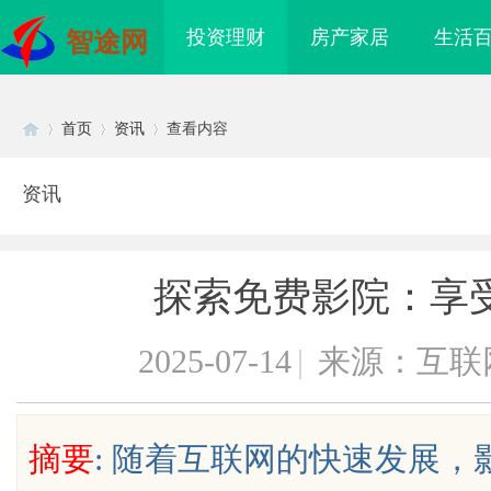
投资理财
房产家居
生活
智途网
首页
资讯
查看内容
资讯
Di
›
›
›
探索免费影院：享
2025-07-14
|
来源：互联
sc
摘要
: 随着互联网的快速发展
海配眼镜
东莞厚街居家 & 医院护工、老