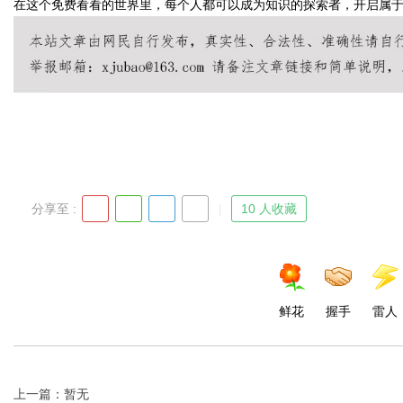
在这个免费看看的世界里，每个人都可以成为知识的探索者，开启属
d
分享至 :
10 人收藏
鲜花
握手
雷人
上一篇：暂无